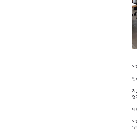
인
인
지
명
아
인
“