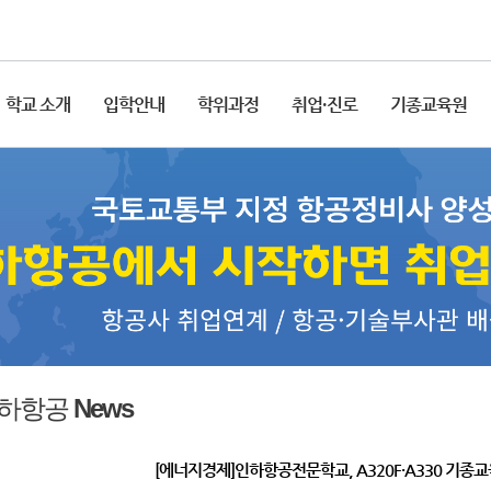
학교 소개
입학안내
학위과정
취업·진로
기종교육원
하항공 News
[에너지경제]인하항공전문학교, A320F·A330 기종