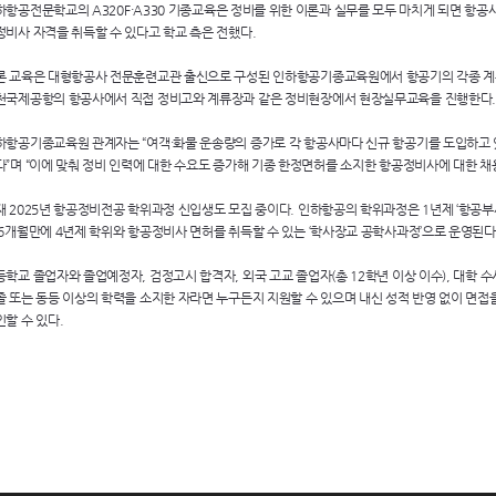
하항공전문학교의
A320F·A330
기종교육은 정비를 위한 이론과 실무를 모두 마치게 되면 항공사
정비사 자격을 취득할 수 있다고 학교 측은 전했다.
론 교육은 대형항공사 전문훈련교관 출신으로 구성된 인하항공기종교육원에서 항공기의 각종 계통
천국제공항의 항공사에서 직접 정비고와 계류장과 같은 정비현장에서 현장실무교육을 진행한다
하항공기종교육원 관계자는 “여객·화물 운송량의 증가로 각 항공사마다 신규 항공기를 도입하고 
다”며 “이에 맞춰 정비 인력에 대한 수요도 증가해 기종 한정면허를 소지한 항공정비사에 대한 채
재 2025년 항공정비전공 학위과정 신입생도 모집 중이다. 인하항공의 학위과정은 1년제 ‘항공부사
 6개월만에 4년제 학위와 항공정비사 면허를 취득할 수 있는 ‘학사장교 공학사과정’으로 운영된다
등학교 졸업자와 졸업예정자, 검정고시 합격자, 외국 고교 졸업자(총 12학년 이상 이수), 대학 수
졸 또는 동등 이상의 학력을 소지한 자라면 누구든지 지원할 수 있으며 내신 성적 반영 없이 면
인할 수 있다.