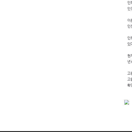
인
인
이
인
인
있
현
년
고
고
확