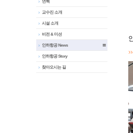
연혁
교수진 소개
시설 소개
비전 & 미션
인
인하항공 News
〓
>
인하항공 Story
찾아오시는 길