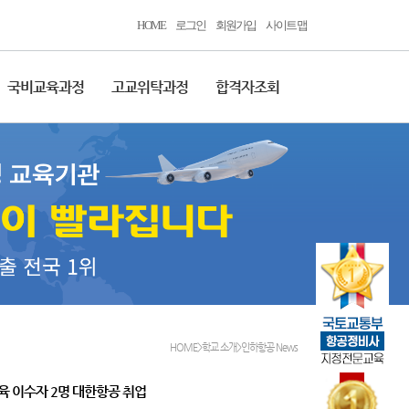
HOME
로그인
회원가입
사이트맵
국비교육과정
고교위탁과정
합격자조회
HOME>학교 소개>인하항공 News
교육 이수자 2명 대한항공 취업