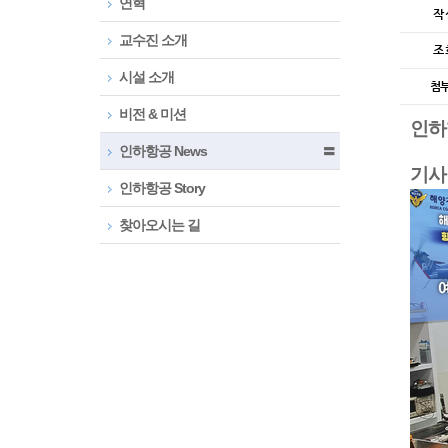
연혁
작 
교수진 소개
조 
시설 소개
첨
비전 & 미션
인하
인하항공 News
〓
기사
인하항공 Story
찾아오시는 길