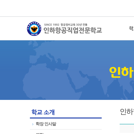
학
인하
학교 소개
학장 인사말