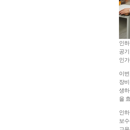
인하
공기
인가
이번
장비를
생하
을 
인하
보수
교육