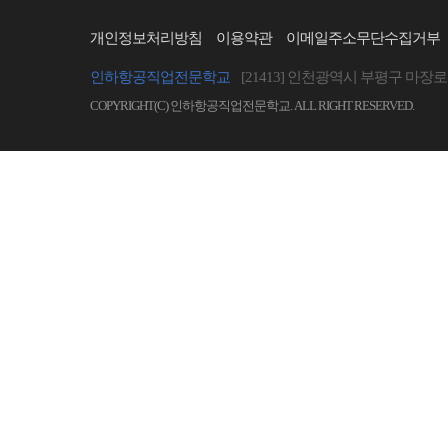
개인정보처리방침
이용약관
이메일주소무단수집거부
인하항공직업전문학교
[21413] 인천광역시 부평구 마장로 
COPYRIGHT(C) 인하항공직업전문학교. ALL RIGHT RESERVED.