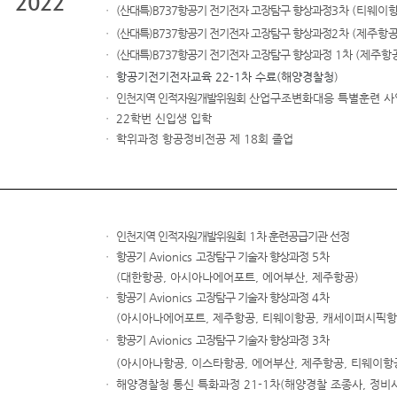
2022
ㆍ
(산대특)B737항공기 전기전자 고장탐구 향상과정
3
차
(티웨이항
ㆍ
(산대특)B737항공기 전기전자 고장탐구 향상과정
2
차
(
제주항공
ㆍ
(산대특)B737항공기 전기전자 고장탐구 향상과정
1
차
(
제주항
ㆍ
항공기전기전자교육
22-1
차 수료
(
해양경찰청
)
ㆍ
인천지역 인적자원개발위원회
산업구조변화대응 특별훈련 
ㆍ 22학번 신입생 입학
ㆍ 학위과정 항공정비전공 제 18회 졸업
ㆍ
인천지역 인적자원개발위원회
1
차 훈련공급기관 선정
ㆍ
항공기
Avionics
고장탐구 기술자 향상과정
5
차
(
대한항공
,
아시아나에어포트
,
에어부산
,
제주항공
)
ㆍ
항공기
Avionics
고장탐구 기술자 향상과정
4
차
(
아시아나에어포트
,
제주항공
,
티웨이항공
,
캐세이퍼시픽항
ㆍ
항공기
Avionics
고장탐구 기술자 향상과정
3
차
(
아시아나항공
,
이스타항공
,
에어부산
,
제주항공
,
티웨이항
ㆍ
해양경찰청 통신 특화과정
21-1
차
(
해양경찰 조종사
,
정비