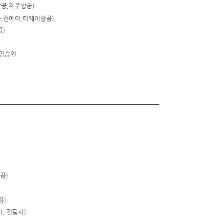
공,
제주항공
)
,진에어,티웨이항공
)
공
)
사업승인
공
)
공
)
사
,
전탐사
)