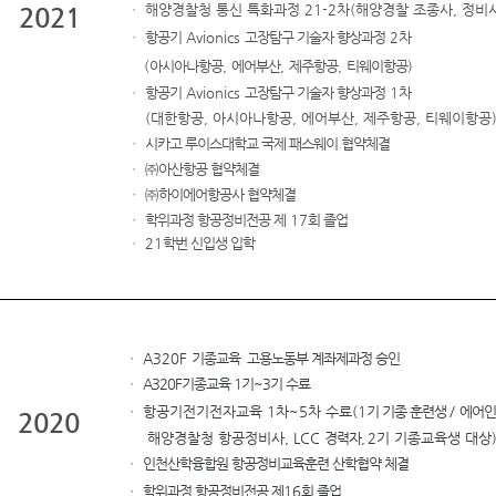
ㆍ
해양경찰청 통신 특화과정
21-2
차
(
해양경찰 조종사
,
정비
2021
ㆍ
항공기
Avionics
고장탐구 기술자 향상과정
2
차
(
아시아나항공
,
에어부산
,
제주항공
,
티웨이항공
)
ㆍ
항공기
Avionics
고장탐구 기술자 향상과정
1
차
(
대한항공
,
아시아나항공
,
에어부산
,
제주항공
,
티웨이항공
ㆍ
시카고 루이스대학교 국제 패스웨이 협약체결
ㆍ ㈜
아산항공 협약체결
ㆍ ㈜
하이에어항공사 협약체결
ㆍ
학위과정 항공정비전공 제
17
회 졸업
ㆍ
21
학번 신입생 입학
ㆍ
A320F
기종교육 고용노동부 계좌제과정 승인
ㆍ
A320F기종교육 1기~3기 수료
ㆍ
항공기전기전자교육 1차~
5
차 수료
(
1
기 기종 훈련생
/
에어인
2020
해양경찰청 항공정비사
,
LCC
경력자,
2
기 기종교육생 대상
ㆍ
인천산학융합원 항공정비교육훈련 산학협약 체결
ㆍ
학위과정 항공정비전공 제
16
회 졸업