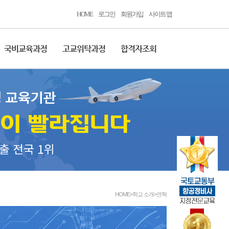
HOME
로그인
회원가입
사이트맵
국비교육과정
고교위탁과정
합격자조회
HOME>학교 소개>연혁