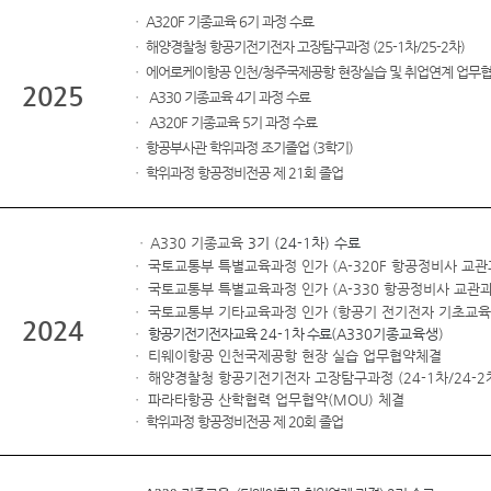
ㆍ
A320F 기종교육 6기 과정 수료
ㆍ 해양경찰청 항공기전기전자 고장탐구과정 (25-1차/25-2차)
ㆍ
에어로케이항공 인천/청주국제공항 현장실습 및 취업연계 업무
2025
ㆍ
A330 기종교육 4기 과정 수료
ㆍ
A320F 기종교육 5기 과정 수료
ㆍ
항공부사관 학위과정 조기졸업 (3학기)
ㆍ 학위과정 항공정비전공 제 21회 졸업
ㆍ
A330 기종교육
3기 (
24-1
차) 수료
ㆍ 국토교통부 특별교육과정 인가 (A-320F 항공정비사 교관
ㆍ 국토교통부 특별교육과정 인가 (A-330 항공정비사 교관과
ㆍ 국토교통부 기타교육과정 인가 (항공기 전기전자 기초교육
2024
ㆍ
항공기전기전자교육
24-1
차 수료
(A330기종교육생
)
ㆍ 티웨이항공 인천국제공항 현장 실습 업무협약체결
ㆍ 해양경찰청 항공기전기전자 고장탐구과정 (24-1차/24-2
ㆍ 파라타항공 산학협력 업무협약(MOU) 체결
ㆍ 학위과정 항공정비전공 제 20회 졸업