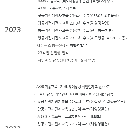
ㆍ
A330
기종교육 (티웨이항공 취업연계 과정)
2기
수료
ㆍ
A320F
기종교육 4기 수료
ㆍ
항공기전기전자교육
23-4
차 수료
(A330기종교육생
)
ㆍ
항공기전기전자교육
23-3
차 수료
(해양경찰청
)
2023
ㆍ
항공기전기전자교육
23-2
차 수료
(산림항공본부
)
ㆍ
항공기전기전자교육
23-1
차 수료
(제주항공, A320F기종
ㆍ
시리우스항공(주) 산
학협력 협약
ㆍ 23학번 신입생 입학
ㆍ 학위과정 항공정비전공 제 19회 졸업
ㆍ
A330
기종교육 1기 (티웨이항공 취업연계 과정) 수료
ㆍ티웨이항공 취업연계
A330
기종교육 과정 개설 협약
ㆍ
항공기전기전자교육
22-4
차 수료
(산림청, 산림항공본부
)
ㆍ
항공기전기전자교육
22-3
차 수료
(
해양경찰청
)
ㆍ
A330
기종교육 국토교통부 인가 (국내 최초)
ㆍ
항공기전기전자교육
22-2
차 수료
(
해양경찰청
)