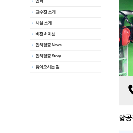
연혁
교수진 소개
시설 소개
비전 & 미션
인하항공 News
인하항공 Story
찾아오시는 길
항공