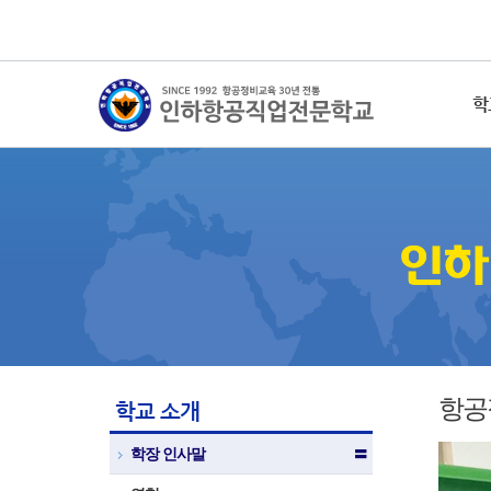
학
항공
학교 소개
학장 인사말
〓