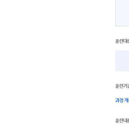
훈련대
훈련기
과정 개
훈련내