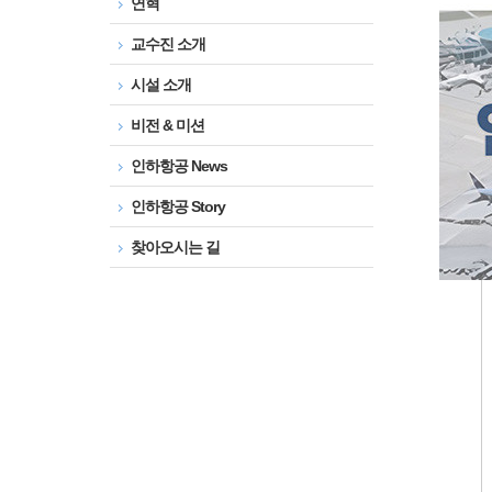
연혁
교수진 소개
시설 소개
비전 & 미션
인하항공 News
인하항공 Story
찾아오시는 길