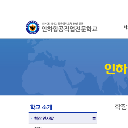
학
학장
학교 소개
학장 인사말
〓