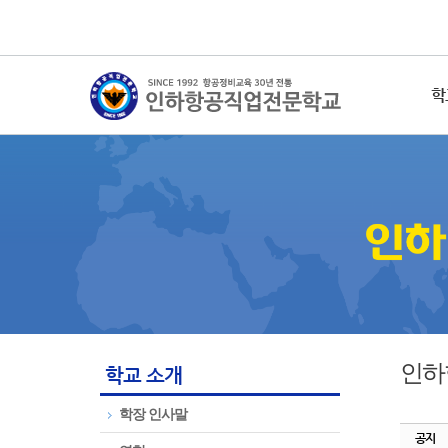
학
인하항
학교 소개
학장 인사말
공지