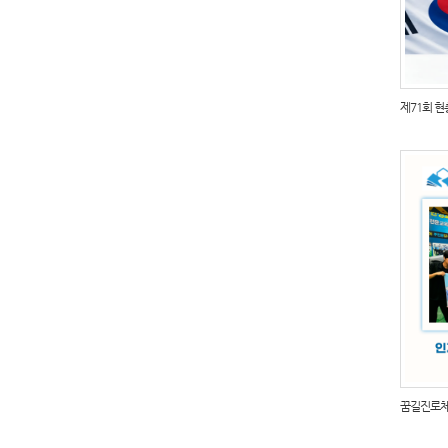
제71회 현충
꿈길진로체