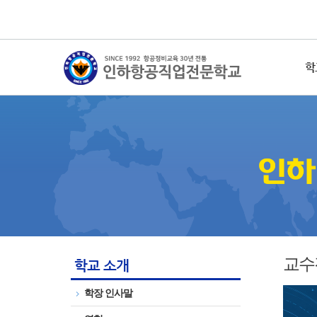
학
교수
학교 소개
학장 인사말