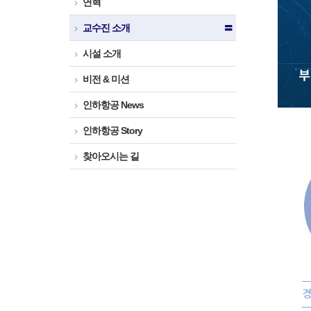
연혁
교수진 소개
〓
시설 소개
비전 & 미션
인하항공 News
인하항공 Story
찾아오시는 길
경